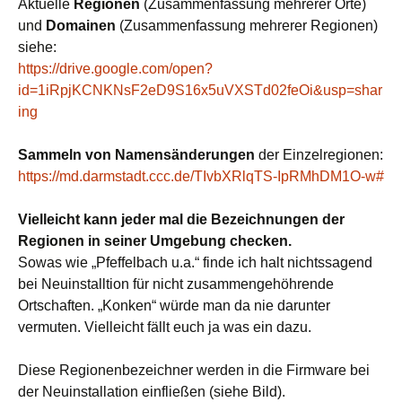
Aktuelle
Regionen
(Zusammenfassung mehrerer Orte)
und
Domainen
(Zusammenfassung mehrerer Regionen)
siehe:
https://drive.google.com/open?
id=1iRpjKCNKNsF2eD9S16x5uVXSTd02feOi&usp=shar
ing
Sammeln von Namensänderungen
der Einzelregionen:
https://md.darmstadt.ccc.de/TIvbXRlqTS-IpRMhDM1O-w#
Vielleicht kann jeder mal die Bezeichnungen der
Regionen in seiner Umgebung checken.
Sowas wie „Pfeffelbach u.a.“ finde ich halt nichtssagend
bei Neuinstalltion für nicht zusammengehöhrende
Ortschaften. „Konken“ würde man da nie darunter
vermuten. Vielleicht fällt euch ja was ein dazu.
Diese Regionenbezeichner werden in die Firmware bei
der Neuinstallation einfließen (siehe Bild).