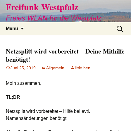
Freifunk Westpfalz
Freies WLAN für die Westpfalz
Springe
Suche
Menü
zum
nach:
Inhalt
Netzsplitt wird vorbereitet – Deine Mithilfe
benötigt!
Juni 25, 2019
Allgemein
little.ben
Moin zusammen,
TL;DR
Netzsplitt wird vorbereitet – Hilfe bei evtl.
Namensänderungen benötigt.