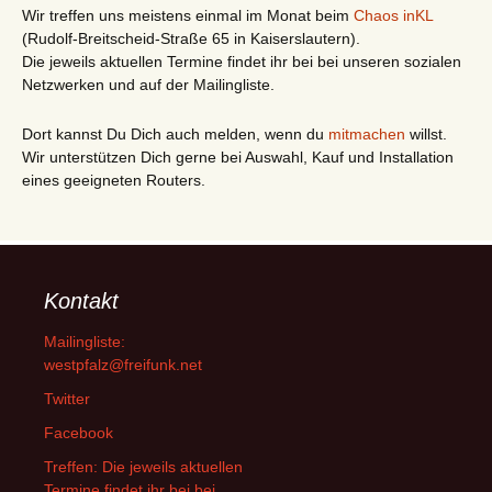
Wir treffen uns meistens einmal im Monat beim
Chaos inKL
(Rudolf-Breitscheid-Straße 65 in Kaiserslautern).
Die jeweils aktuellen Termine findet ihr bei bei unseren sozialen
Netzwerken und auf der Mailingliste.
Dort kannst Du Dich auch melden, wenn du
mitmachen
willst.
Wir unterstützen Dich gerne bei Auswahl, Kauf und Installation
eines geeigneten Routers.
Kontakt
Mailingliste:
westpfalz@freifunk.net
Twitter
Facebook
Treffen: Die jeweils aktuellen
Termine findet ihr bei bei